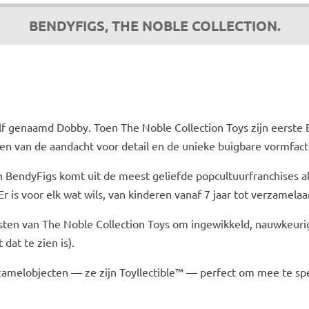
BENDYFIGS, THE NOBLE COLLECTION.
lf genaamd Dobby. Toen The Noble Collection Toys zijn eerst
en van de aandacht voor detail en de unieke buigbare vormfact
n BendyFigs komt uit de meest geliefde popcultuurfranchises al
r is voor elk wat wils, van kinderen vanaf 7 jaar tot verzamelaar
sten van The Noble Collection Toys om ingewikkeld, nauwkeuri
dat te zien is).
zamelobjecten — ze zijn Toyllectible™ — perfect om mee te spel