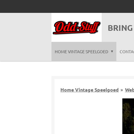
Ga
direct
naar
BRING
de
hoofdinhoud
HOME VINTAGE SPEELGOED
CONTA
Home Vintage Speelgoed
»
Web