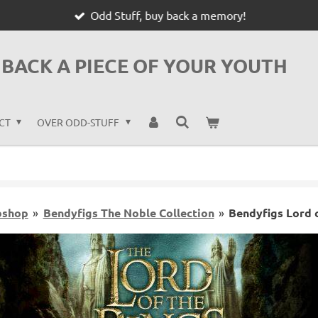
Odd Stuff, buy back a memory!
BACK A PIECE OF YOUR YOUTH
CT
OVER ODD-STUFF
shop
»
Bendyfigs The Noble Collection
»
Bendyfigs Lord o