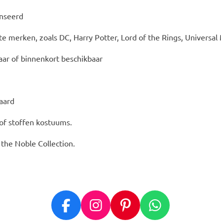
enseerd
te merken, zoals DC, Harry Potter, Lord of the Rings, Universa
ar of binnenkort beschikbaar
daard
 of stoffen kostuums.
, the Noble Collection.
F
I
P
W