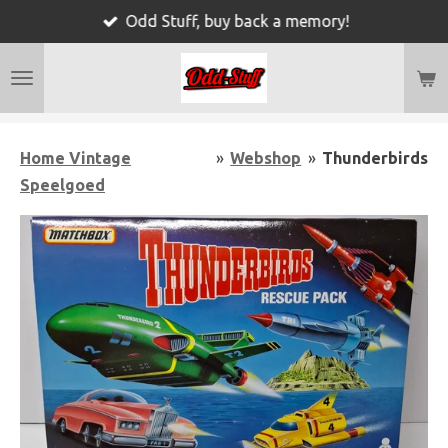
Odd Stuff, buy back a memory!
Ga
direct
naar
de
hoofdinhoud
Home Vintage
»
Webshop
»
Thunderbirds
Speelgoed