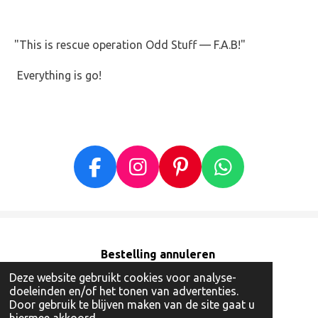
"This is rescue operation Odd Stuff — F.A.B!"
Everything is go!
F
I
P
W
a
n
i
h
c
s
n
a
e
t
t
t
b
a
e
s
Bestelling annuleren
o
g
r
A
Deze website gebruikt cookies voor analyse-
© 2018 - 2026 Odd Stuff, Buy Back a Memory!
doeleinden en/of het tonen van advertenties.
o
r
e
p
Powered by
JouwWeb
Door gebruik te blijven maken van de site gaat u
k
a
s
p