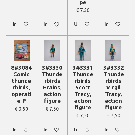
pe
€ 7,50
In winkelwagen
In winkelwagen
Uitverkocht
In winkelwa
8#3084
3#3330
3#3331
3#3332
Comic
Thunde
Thunde
Thunde
thunde
rbirds
rbirds
rbirds
rbirds,
Brains,
Scott
Virgil
operati
action
Tracy,
Tracy,
e P
figure
action
action
figure
figure
€ 3,50
€ 7,50
€ 7,50
€ 7,50
In winkelwagen
In winkelwagen
In winkelwagen
In winkelwa