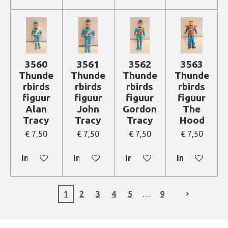
3560
3561
3562
3563
Thunde
Thunde
Thunde
Thunde
rbirds
rbirds
rbirds
rbirds
figuur
figuur
figuur
figuur
Alan
John
Gordon
The
Tracy
Tracy
Tracy
Hood
€ 7,50
€ 7,50
€ 7,50
€ 7,50
In winkelwagen
In winkelwagen
In winkelwagen
In winkelwa
1
2
3
4
5
9