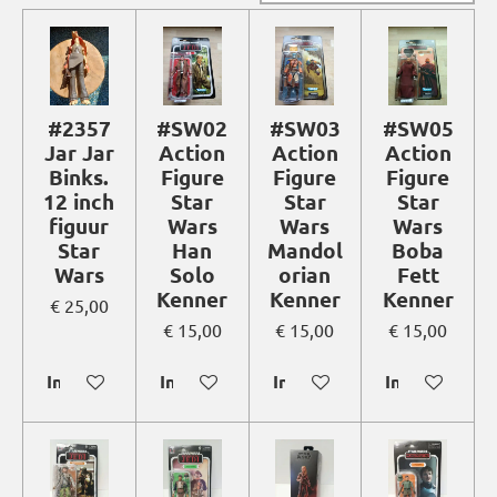
#2357
#SW02
#SW03
#SW05
Jar Jar
Action
Action
Action
Binks.
Figure
Figure
Figure
12 inch
Star
Star
Star
figuur
Wars
Wars
Wars
Star
Han
Mandol
Boba
Wars
Solo
orian
Fett
Kenner
Kenner
Kenner
€ 25,00
€ 15,00
€ 15,00
€ 15,00
In winkelwagen
In winkelwagen
In winkelwagen
In winkelwag