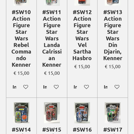
#SW10
#SW11
#SW12
#SW13
Action
Action
Action
Action
Figure
Figure
Figure
Figure
Star
Star
Star
Star
Wars
Wars
Wars
Wars
Rebel
Landa
Vel
Din
Comma
Calrissi
Sartha
Djarin,
ndo
an
Hasbro
Kenner
Kenner
Kenner
€ 15,00
€ 15,00
€ 15,00
€ 15,00
In winkelwagen
In winkelwagen
In winkelwagen
In winkelwag
#SW14
#SW15
#SW16
#SW17