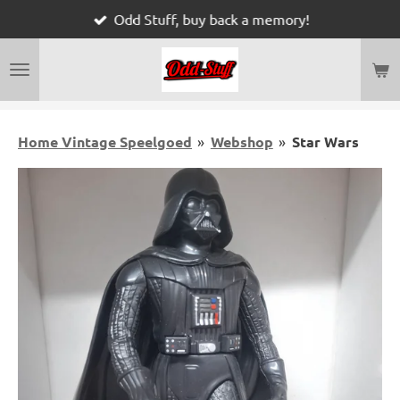
Odd Stuff, buy back a memory!
Ga
direct
naar
de
hoofdinhoud
Home Vintage Speelgoed
»
Webshop
»
Star Wars