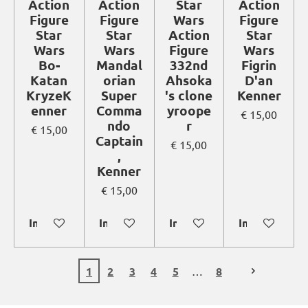
Action
Action
Star
Action
Figure
Figure
Wars
Figure
Star
Star
Action
Star
Wars
Wars
Figure
Wars
Bo-
Mandal
332nd
Figrin
Katan
orian
Ahsoka
D'an
KryzeK
Super
's clone
Kenner
enner
Comma
yroope
€ 15,00
ndo
r
€ 15,00
Captain
€ 15,00
,
Kenner
€ 15,00
In winkelwagen
In winkelwagen
In winkelwagen
In winkelwag
1
2
3
4
5
8