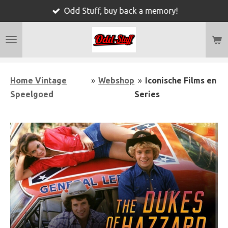
Odd Stuff, buy back a memory!
Ga
direct
naar
de
hoofdinhoud
Home Vintage
»
Webshop
»
Iconische Films en
Speelgoed
Series