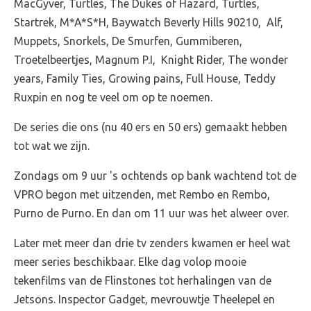
MacGyver, Turtles, The Dukes of Hazard, Turtles,
Startrek, M*A*S*H, Baywatch Beverly Hills 90210, Alf,
Muppets, Snorkels, De Smurfen, Gummiberen,
Troetelbeertjes, Magnum P.I, Knight Rider, The wonder
years, Family Ties, Growing pains, Full House, Teddy
Ruxpin en nog te veel om op te noemen.
De series die ons (nu 40 ers en 50 ers) gemaakt hebben
tot wat we zijn.
Zondags om 9 uur 's ochtends op bank wachtend tot de
VPRO begon met uitzenden, met Rembo en Rembo,
Purno de Purno. En dan om 11 uur was het alweer over.
Later met meer dan drie tv zenders kwamen er heel wat
meer series beschikbaar. Elke dag volop mooie
tekenfilms van de Flinstones tot herhalingen van de
Jetsons. Inspector Gadget, mevrouwtje Theelepel en