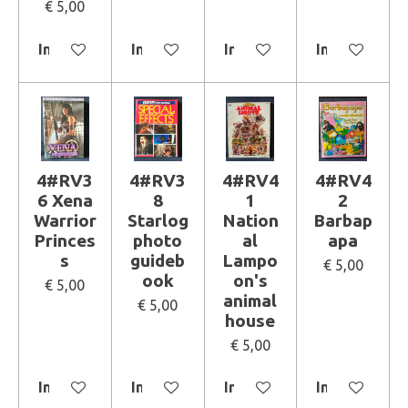
€ 5,00
In winkelwagen
In winkelwagen
In winkelwagen
In winkelwa
4#RV3
4#RV3
4#RV4
4#RV4
6 Xena
8
1
2
Warrior
Starlog
Nation
Barbap
Princes
photo
al
apa
s
guideb
Lampo
€ 5,00
ook
on's
€ 5,00
animal
€ 5,00
house
€ 5,00
In winkelwagen
In winkelwagen
In winkelwagen
In winkelwa