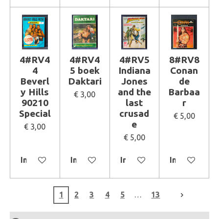
4#RV4
4#RV4
4#RV5
8#RV8
4
5 boek
Indiana
Conan
Beverl
Daktari
Jones
de
y Hills
and the
Barbaa
€ 3,00
90210
last
r
Special
crusad
€ 5,00
e
€ 3,00
€ 5,00
In winkelwagen
In winkelwagen
In winkelwagen
In winkelwa
1
2
3
4
5
13