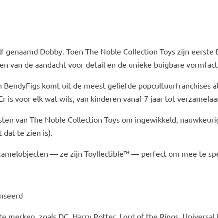
lf genaamd Dobby. Toen The Noble Collection Toys zijn eerst
en van de aandacht voor detail en de unieke buigbare vormfact
n BendyFigs komt uit de meest geliefde popcultuurfranchises al
r is voor elk wat wils, van kinderen vanaf 7 jaar tot verzamelaar
sten van The Noble Collection Toys om ingewikkeld, nauwkeuri
dat te zien is).
zamelobjecten — ze zijn Toyllectible™ — perfect om mee te spel
enseerd
te merken, zoals DC, Harry Potter, Lord of the Rings, Universa