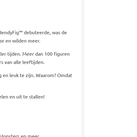
e BendyFig™ debuteerde, was de
or en wilden meer.
ler tijden. Meer dan 100 figuren
s van alle leeftijden.
g en leuk te zijn. Waarom? Omdat
en en uit te stallen!
l Monsters en meer.