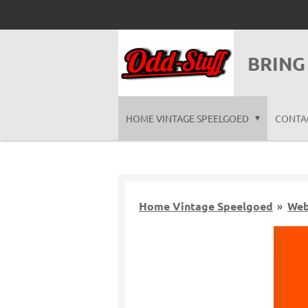
Ga
direct
naar
BRING
de
hoofdinhoud
HOME VINTAGE SPEELGOED
CONTA
Home Vintage Speelgoed
»
Web