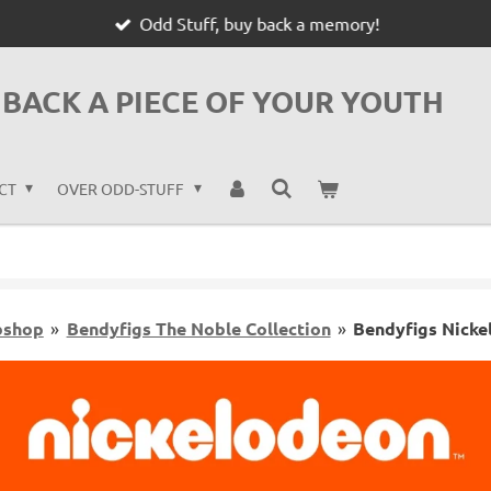
Odd Stuff, buy back a memory!
BACK A PIECE OF YOUR YOUTH
CT
OVER ODD-STUFF
shop
»
Bendyfigs The Noble Collection
»
Bendyfigs Nick