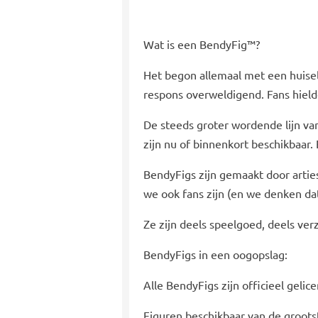
Wat is een BendyFig™?
Het begon allemaal met een huise
respons overweldigend. Fans hield
De steeds groter wordende lijn va
zijn nu of binnenkort beschikbaar. E
BendyFigs zijn gemaakt door artie
we ook fans zijn (en we denken dat 
Ze zijn deels speelgoed, deels ver
BendyFigs in een oogopslag:
Alle BendyFigs zijn officieel gelic
Figuren beschikbaar van de groots