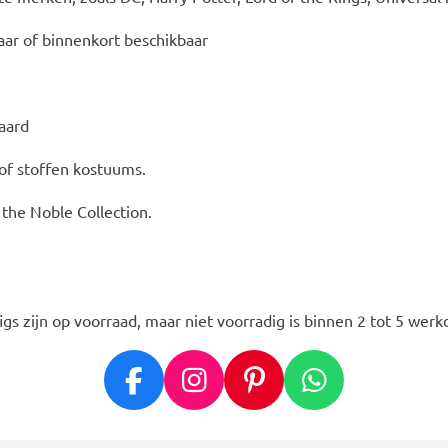
ar of binnenkort beschikbaar
daard
 of stoffen kostuums.
, the Noble Collection.
igs zijn op voorraad, maar niet voorradig is binnen 2 tot 5 werk
F
I
P
W
a
n
i
h
c
s
n
a