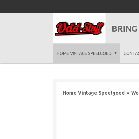
Ga
direct
naar
BRING
de
hoofdinhoud
HOME VINTAGE SPEELGOED
CONTA
Home Vintage Speelgoed
»
We