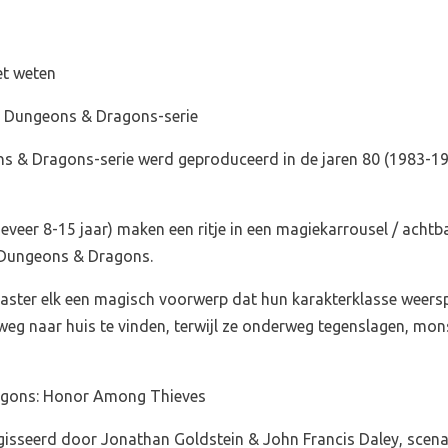
et weten
e Dungeons & Dragons-serie
s & Dragons-serie werd geproduceerd in de jaren 80 (1983-1
ngeveer 8-15 jaar) maken een ritje in een magiekarrousel / acht
n Dungeons & Dragons.
ster elk een magisch voorwerp dat hun karakterklasse weerspieg
 weg naar huis te vinden, terwijl ze onderweg tegenslagen, mon
agons: Honor Among Thieves
regisseerd door Jonathan Goldstein & John Francis Daley, sce