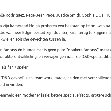
lle Rodriguez, Regé-Jean Page, Justice Smith, Sophia Lillis, H
) en zijn kameraad Holga proberen een bestaan op te bouwen na
ie wanneer Edgin besluit zijn dochter, Kira, terug te krijgen na
likwie, en epische gevechten tussen in.
r, fantasy én humor. Het is geen pure “donkere fantasy” maar e
arakterontwikkeling, en verwijzingen naar de D&D-speltraditi
als fan / speler
 “D&D gevoel” zien: teamwork, magie, helden met verschillende
id in vinden.
baarheid een moderner jasje: betere special effects, grotere s