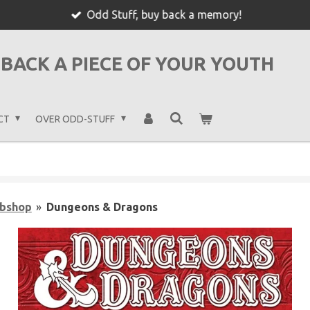
Odd Stuff, buy back a memory!
BACK A PIECE OF YOUR YOUTH
CT
OVER ODD-STUFF
bshop
»
Dungeons & Dragons