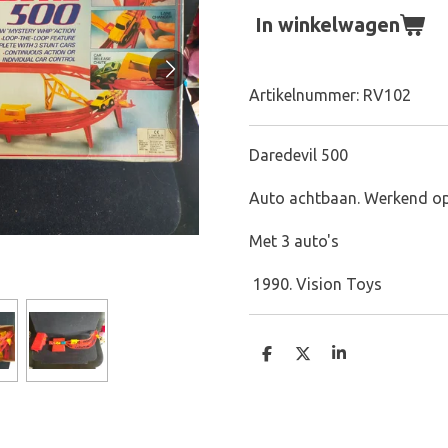
In winkelwagen
Artikelnummer:
RV102
Daredevil 500
Auto achtbaan. Werkend op 
Met 3 auto's
1990. Vision Toys
D
D
S
e
e
h
l
e
a
e
l
r
n
e