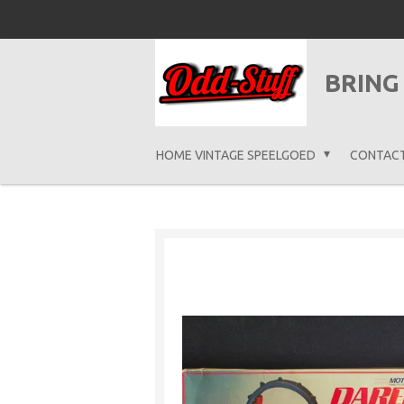
Ga
direct
naar
BRING
de
hoofdinhoud
HOME VINTAGE SPEELGOED
CONTAC