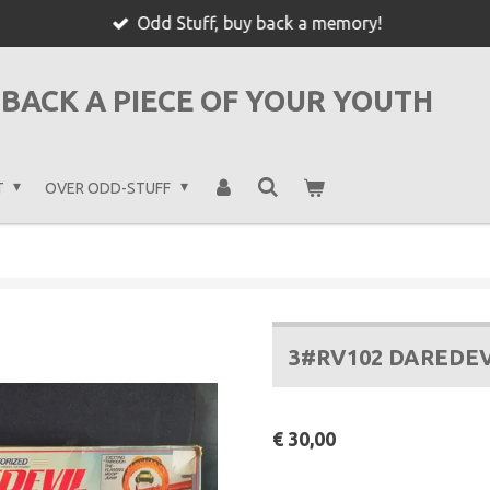
Odd Stuff, buy back a memory!
BACK A PIECE OF YOUR YOUTH
T
OVER ODD-STUFF
3#RV102 DAREDEV
€ 30,00