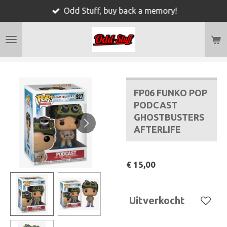
Odd Stuff, buy back a memory!
Ga
direct
naar
de
hoofdinhoud
FP06 FUNKO POP
PODCAST
GHOSTBUSTERS
AFTERLIFE
€ 15,00
Uitverkocht