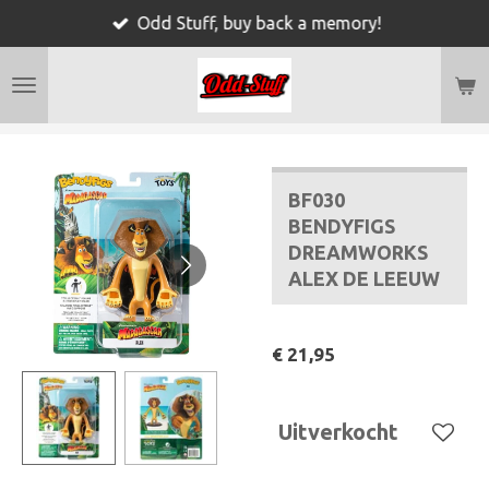
Odd Stuff, buy back a memory!
Ga
direct
naar
de
hoofdinhoud
BF030
BENDYFIGS
DREAMWORKS
ALEX DE LEEUW
€ 21,95
Uitverkocht