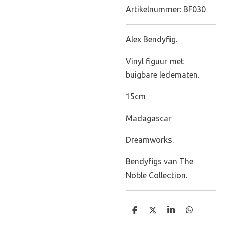
Artikelnummer:
BF030
Alex Bendyfig.
Vinyl figuur met
buigbare ledematen.
15cm
Madagascar
Dreamworks.
Bendyfigs van The
Noble Collection.
D
D
S
D
e
e
h
e