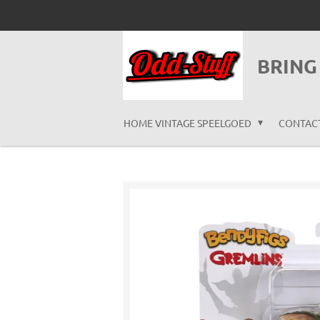
Ga
direct
naar
BRING
de
hoofdinhoud
HOME VINTAGE SPEELGOED
CONTAC