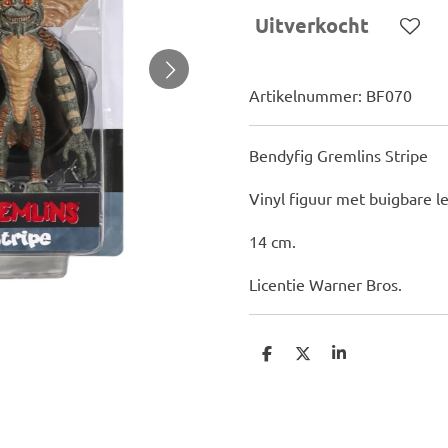
Uitverkocht
Artikelnummer:
BF070
Bendyfig Gremlins Stripe
Vinyl figuur met buigbare 
14 cm.
Licentie Warner Bros.
D
D
S
e
e
h
l
e
a
e
l
r
n
e