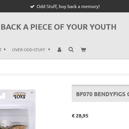
Odd Stuff, buy back a memory!
BACK A PIECE OF YOUR YOUTH
T
OVER ODD-STUFF
BF070 BENDYFIGS 
€ 28,95