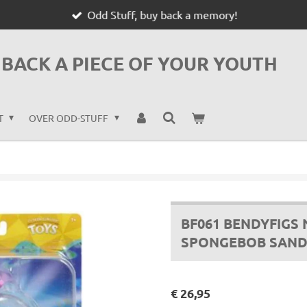
Odd Stuff, buy back a memory!
BACK A PIECE OF YOUR YOUTH
T
OVER ODD-STUFF
BF061 BENDYFIGS
SPONGEBOB SAND
€ 26,95