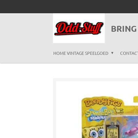
Ga
direct
naar
BRING
de
hoofdinhoud
HOME VINTAGE SPEELGOED
CONTAC