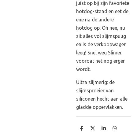
juist op bij zijn favoriete
hotdog-stand en eet de
ene na de andere
hotdog op. Oh nee, nu
zit alles vol slijmspuug
en is de verkoopwagen
leeg! Snel weg Slimer,
voordat het nog erger
wordt.
Ultra slijmerig: de
slijmsproeier van
siliconen hecht aan alle
gladde oppervlakken.
D
D
S
D
e
e
h
e