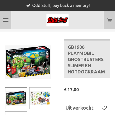
Odd Stuff, buy back a memory!
Ga
direct
naar
de
hoofdinhoud
GB1906
PLAYMOBIL
GHOSTBUSTERS
SLIMER EN
HOTDOGKRAAM
€ 17,00
Uitverkocht