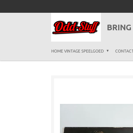
Ga
direct
naar
BRING
de
hoofdinhoud
HOME VINTAGE SPEELGOED
CONTAC