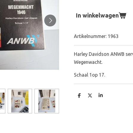
In winkelwagen
Artikelnummer:
1963
Harley Davidson ANWB serv
Wegenwacht.
Schaal 1op 17.
D
D
S
e
e
h
l
e
a
e
l
r
n
e