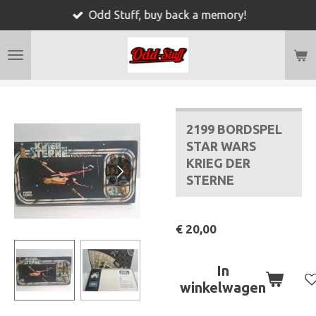
Odd Stuff, buy back a memory!
Ga
direct
naar
de
hoofdinhoud
2199 BORDSPEL
STAR WARS
KRIEG DER
STERNE
€ 20,00
In
winkelwagen