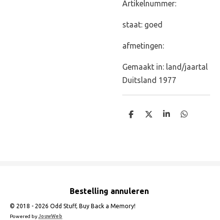
Artikelnummer:
staat: goed
afmetingen:
Gemaakt in: land/jaartal
Duitsland 1977
D
D
S
D
e
e
h
e
l
e
a
l
e
l
r
e
n
e
n
Bestelling annuleren
© 2018 - 2026 Odd Stuff, Buy Back a Memory!
Powered by
JouwWeb