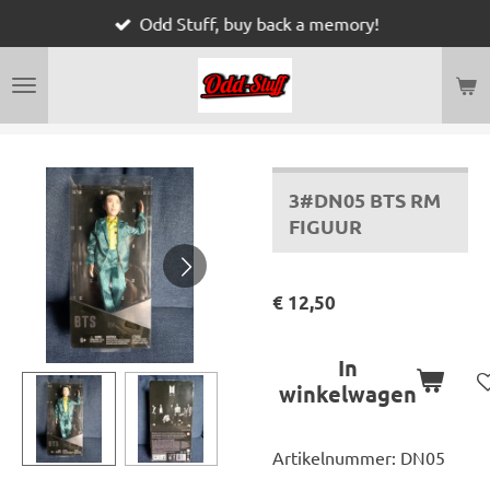
Odd Stuff, buy back a memory!
Ga
direct
naar
de
hoofdinhoud
3#DN05 BTS RM
FIGUUR
€ 12,50
In
winkelwagen
Artikelnummer:
DN05