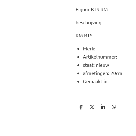
Figuur BTS RM
beschrijving:
RM BTS
Merk:
Artikelnummer:
staat: nieuw
afmetingen: 20cm
Gemaakt in:
D
D
S
D
e
e
h
e
l
e
a
l
e
l
r
e
n
e
n