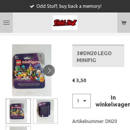
Odd Stuff, buy back a memory!
Ga
direct
naar
de
hoofdinhoud
3#DN20 LEGO
MINIFIG
€ 3,50
In
winkelwage
Artikelnummer:
DN20