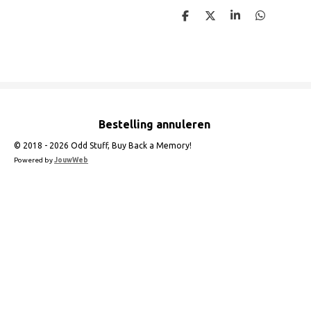
D
D
S
D
e
e
h
e
l
e
a
l
e
l
r
e
n
e
n
Bestelling annuleren
© 2018 - 2026 Odd Stuff, Buy Back a Memory!
Powered by
JouwWeb