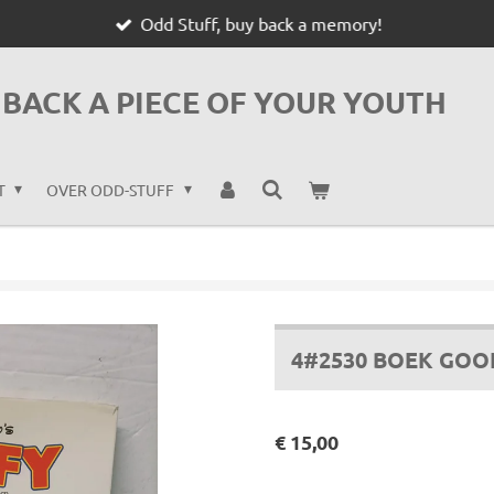
Odd Stuff, buy back a memory!
BACK A PIECE OF YOUR YOUTH
T
OVER ODD-STUFF
4#2530 BOEK GOO
€ 15,00