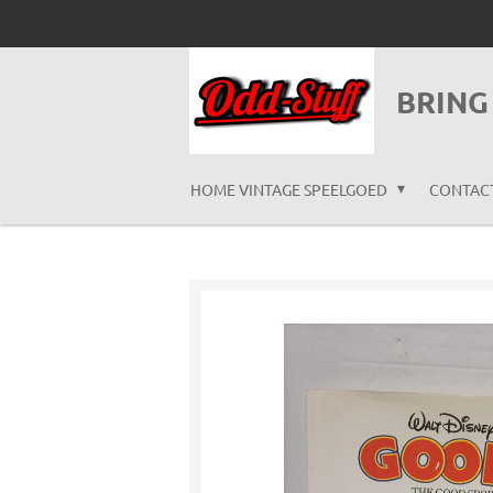
Ga
direct
naar
BRING
de
hoofdinhoud
HOME VINTAGE SPEELGOED
CONTAC