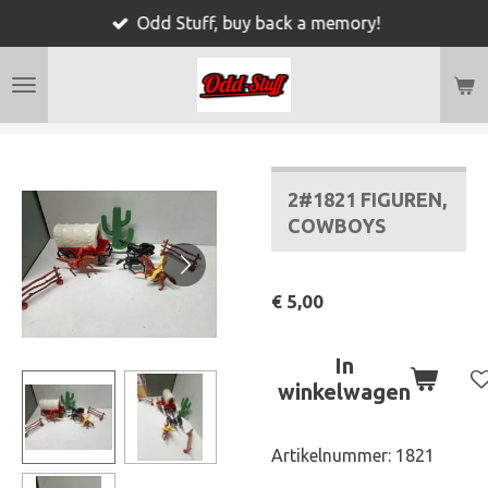
Odd Stuff, buy back a memory!
Ga
direct
naar
de
hoofdinhoud
2#1821 FIGUREN,
COWBOYS
€ 5,00
In
winkelwagen
Artikelnummer:
1821