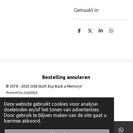
Gemaakt in:
D
D
S
D
e
e
h
e
l
e
a
l
e
l
r
e
n
e
n
Bestelling annuleren
© 2018 - 2026 Odd Stuff, Buy Back a Memory!
Powered by
JouwWeb
Deze website gebruikt cookies voor analyse-
doeleinden en/of het tonen van advertenties.
Door gebruik te blijven maken van de site gaat u
hiermee akkoord.