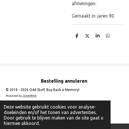
afmetingen:
Gemaakt in: jaren 90
D
D
S
D
e
e
h
e
l
e
a
l
e
l
r
e
n
e
n
Bestelling annuleren
© 2018 - 2026 Odd Stuff, Buy Back a Memory!
Powered by
JouwWeb
Deze website gebruikt cookies voor analyse-
doeleinden en/of het tonen van advertenties.
Door gebruik te blijven maken van de site gaat u
hiermee akkoord.