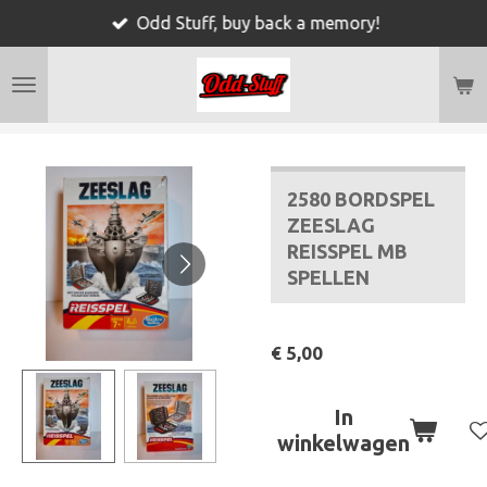
Odd Stuff, buy back a memory!
Ga
direct
naar
de
hoofdinhoud
2580 BORDSPEL
ZEESLAG
REISSPEL MB
SPELLEN
€ 5,00
In
winkelwagen