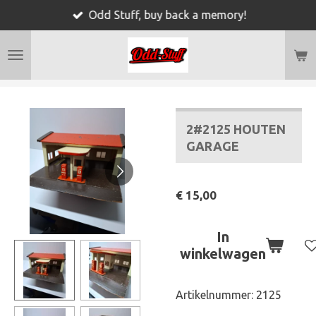
Odd Stuff, buy back a memory!
Ga
direct
naar
de
hoofdinhoud
2#2125 HOUTEN
GARAGE
€ 15,00
In
winkelwagen
Artikelnummer:
2125