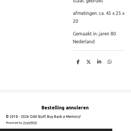
staat: gebruikt
afmetingen: ca. 45 x 25 x
20
Gemaakt in: jaren 80
Nederland
D
D
S
D
e
e
h
e
l
e
a
l
e
l
r
e
n
e
n
Bestelling annuleren
© 2018 - 2026 Odd Stuff, Buy Back a Memory!
Powered by
JouwWeb