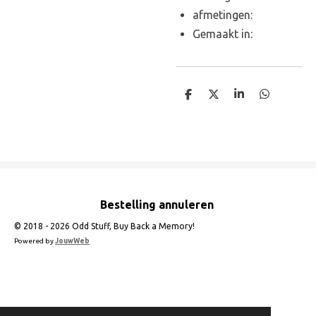
afmetingen:
Gemaakt in:
D
D
S
D
e
e
h
e
l
e
a
l
e
l
r
e
n
e
n
Bestelling annuleren
© 2018 - 2026 Odd Stuff, Buy Back a Memory!
Powered by
JouwWeb