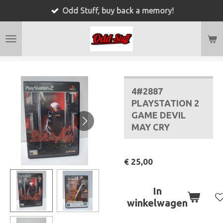
Odd Stuff, buy back a memory!
Ga
direct
naar
de
hoofdinhoud
4#2887
PLAYSTATION 2
GAME DEVIL
MAY CRY
€ 25,00
In
winkelwagen