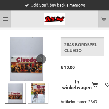
Odd Stuff, buy back a memory!
Ga
direct
naar
de
hoofdinhoud
2843 BORDSPEL
CLUEDO
€ 10,00
In
winkelwagen
Artikelnummer:
2843