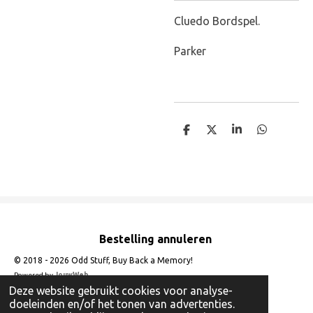
Cluedo Bordspel.
Parker
D
D
S
D
e
e
h
e
l
e
a
l
e
l
r
e
n
e
n
Bestelling annuleren
© 2018 - 2026 Odd Stuff, Buy Back a Memory!
Powered by
JouwWeb
Deze website gebruikt cookies voor analyse-
doeleinden en/of het tonen van advertenties.