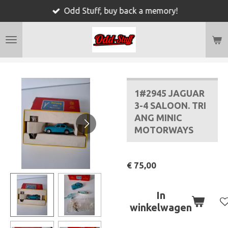
Odd Stuff, buy back a memory!
Ga
direct
naar
de
hoofdinhoud
1#2945 JAGUAR
3-4 SALOON. TRI
ANG MINIC
MOTORWAYS
€ 75,00
In
winkelwagen