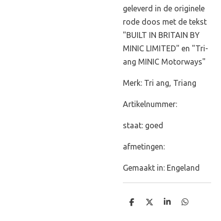
geleverd in de originele
rode doos met de tekst
"BUILT IN BRITAIN BY
MINIC LIMITED" en "Tri-
ang MINIC Motorways"
Merk: Tri ang, Triang
Artikelnummer:
staat: goed
afmetingen:
Gemaakt in: Engeland
D
D
S
D
e
e
h
e
l
e
a
l