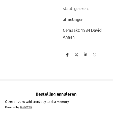
staat: gelezen,
afmetingen:
Gemaakt: 1984 David
Annan
D
D
S
D
e
e
h
e
l
e
a
l
e
l
r
e
n
e
n
Bestelling annuleren
© 2018 - 2026 Odd Stuff, Buy Back a Memory!
Powered by
JouwWeb