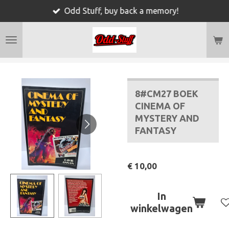
Odd Stuff, buy back a memory!
Ga
direct
naar
de
hoofdinhoud
8#CM27 BOEK
CINEMA OF
MYSTERY AND
FANTASY
€ 10,00
In
winkelwagen