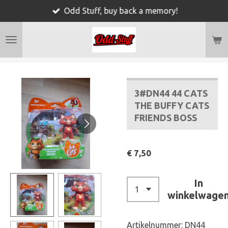
Odd Stuff, buy back a memory!
Ga
direct
naar
de
hoofdinhoud
3#DN44 44 CATS
THE BUFFY CATS
FRIENDS BOSS
€ 7,50
In
winkelwage
Artikelnummer:
DN44