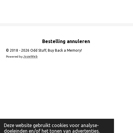
e
e
h
e
l
e
a
l
e
l
r
e
n
e
n
Bestelling annuleren
© 2018 - 2026 Odd Stuff, Buy Back a Memory!
Powered by
JouwWeb
Deze website gebruikt cookies voor analyse-
doeleinden en/of het tonen van advertenties.