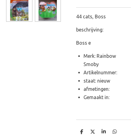
44 cats, Boss
beschrijving:
Boss e
Merk: Rainbow
Smoby
Artikelnummer:
staat: nieuw
afmetingen:
Gemaakt in:
D
D
S
D