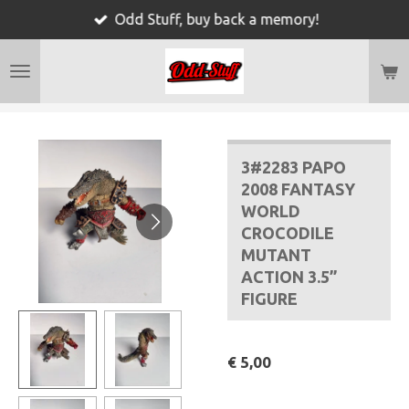
Odd Stuff, buy back a memory!
Ga
direct
naar
de
hoofdinhoud
3#2283 PAPO
2008 FANTASY
WORLD
CROCODILE
MUTANT
ACTION 3.5”
FIGURE
€ 5,00