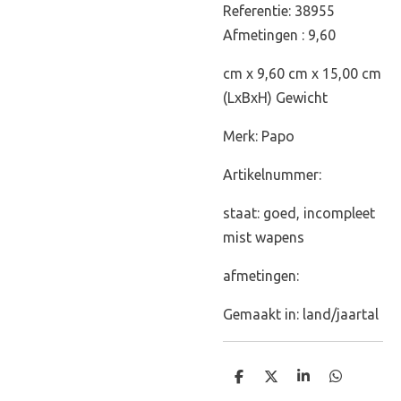
Referentie: 38955
Afmetingen : 9,60
cm x 9,60 cm x 15,00 cm
(LxBxH) Gewicht
Merk: Papo
Artikelnummer:
staat: goed, incompleet
mist wapens
afmetingen:
Gemaakt in: land/jaartal
D
D
S
D
e
e
h
e