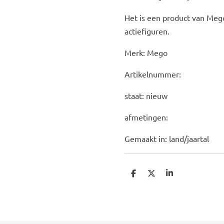
Het is een product van Mego
actiefiguren.
Merk: Mego
Artikelnummer:
staat: nieuw
afmetingen:
Gemaakt in: land/jaartal
D
D
S
e
e
h
l
e
a
e
l
r
n
e