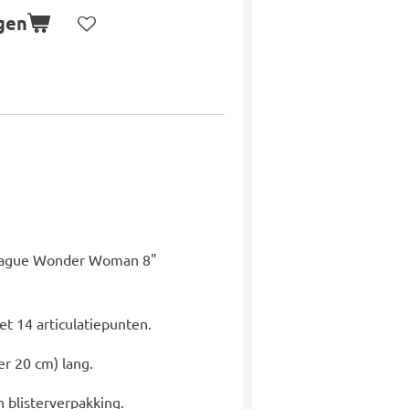
gen
eague Wonder Woman 8"
et 14 articulatiepunten.
er 20 cm) lang.
n blisterverpakking.