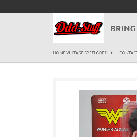
Ga
direct
naar
BRING
de
hoofdinhoud
HOME VINTAGE SPEELGOED
CONTAC