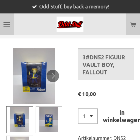
Odd Stuff, buy back a memory!
Ga
direct
naar
de
hoofdinhoud
3#DN52 FIGUUR
VAULT BOY,
FALLOUT
€ 10,00
In
winkelwage
Artikelnummer:
DN52