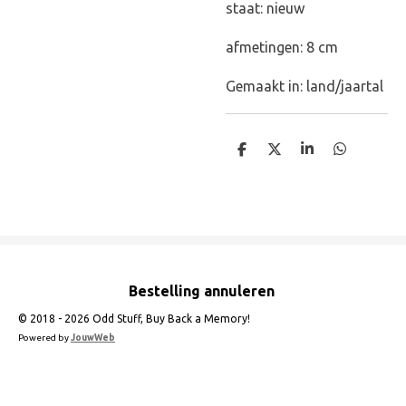
staat: nieuw
afmetingen: 8 cm
Gemaakt in: land/jaartal
D
D
S
D
e
e
h
e
l
e
a
l
e
l
r
e
n
e
n
Bestelling annuleren
© 2018 - 2026 Odd Stuff, Buy Back a Memory!
Powered by
JouwWeb