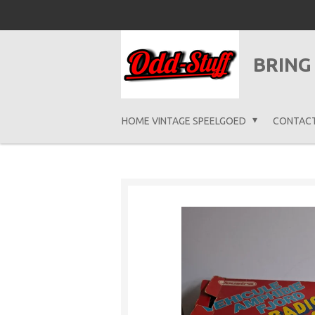
Ga
direct
naar
BRING
de
hoofdinhoud
HOME VINTAGE SPEELGOED
CONTAC