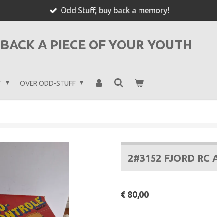
Odd Stuff, buy back a memory!
BACK A PIECE OF YOUR YOUTH
T
OVER ODD-STUFF
2#3152 FJORD RC
€ 80,00