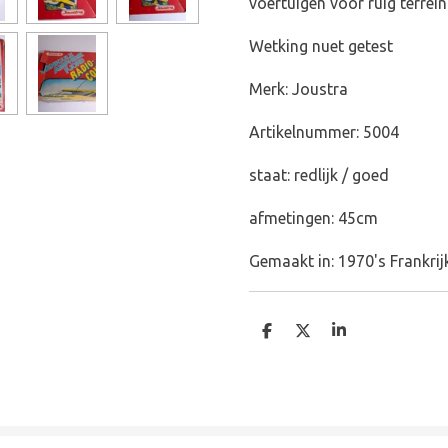
voertuigen voor ruig terrein
Wetking nuet getest
Merk: Joustra
Artikelnummer: 5004
staat: redlijk / goed
afmetingen: 45cm
Gemaakt in: 1970's Frankrij
D
D
S
e
e
h
l
e
a
e
l
r
n
e