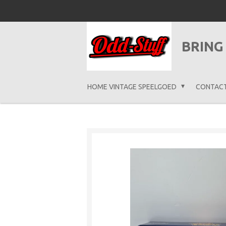
Ga
direct
naar
BRING
de
hoofdinhoud
HOME VINTAGE SPEELGOED
CONTAC