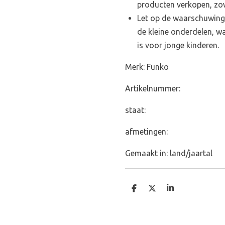
producten verkopen, zowe
Let op de waarschuwing
de kleine onderdelen, w
is voor jonge kinderen.
Merk: Funko
Artikelnummer:
staat:
afmetingen:
Gemaakt in: land/jaartal
D
D
S
e
e
h
l
e
a
e
l
r
n
e