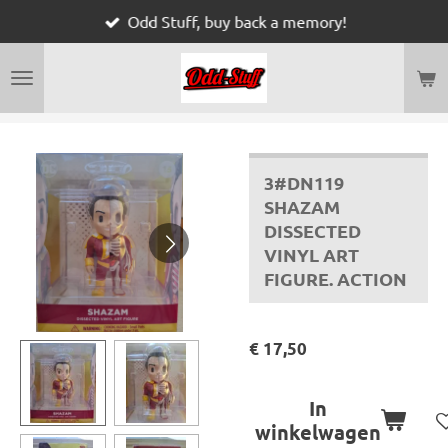
Odd Stuff, buy back a memory!
Ga
direct
naar
de
hoofdinhoud
3#DN119
SHAZAM
DISSECTED
VINYL ART
FIGURE. ACTION
€ 17,50
In
winkelwagen