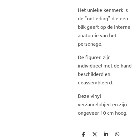
Het unieke kenmerk is
de "ontleding" die een
blik geeft op de interne
anatomie van het
personage.
De figuren zijn
individueel met de hand
beschilderd en
geassembleerd.
Deze vinyl
verzamelobjecten zijn
ongeveer 10 cm hoog.
D
D
S
D