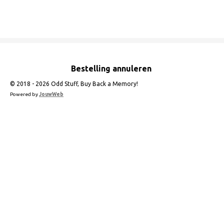
e
e
h
e
l
e
a
l
e
l
r
e
n
e
n
Bestelling annuleren
© 2018 - 2026 Odd Stuff, Buy Back a Memory!
Powered by
JouwWeb