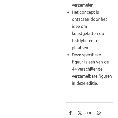
verzamelen.
Het concept is
ontstaan door het
idee om
kunstgebitten op
teddyberen te
plaatsen.
Deze specifieke
figuur is een van de
44 verschillende
verzamelbare figuren
in deze editie.
D
D
S
D