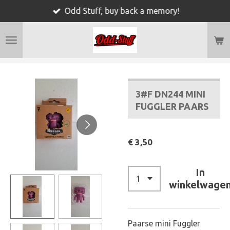
Odd Stuff, buy back a memory!
Ga
direct
naar
de
hoofdinhoud
3#F DN244 MINI
FUGGLER PAARS
€ 3,50
In
winkelwage
Paarse mini Fuggler