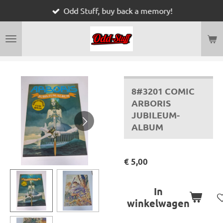
Odd Stuff, buy back a memory!
Ga
direct
naar
de
hoofdinhoud
8#3201 COMIC
ARBORIS
JUBILEUM-
ALBUM
€ 5,00
In
winkelwagen