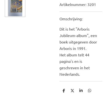
Artikelnummer:
3201
Omschrijving:
Dit is het "Arboris
Jubileum-album", een
boek uitgegeven door
Arboris in 1991.
Het album telt 44
pagina's en is
geschreven in het
Nederlands.
D
D
S
D
e
e
h
e
l
e
a
l
e
l
r
e