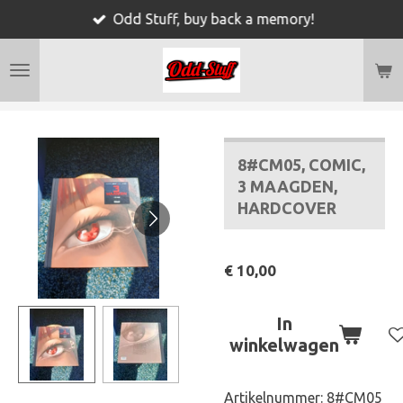
Odd Stuff, buy back a memory!
Ga
direct
naar
de
hoofdinhoud
8#CM05, COMIC,
3 MAAGDEN,
HARDCOVER
€ 10,00
In
winkelwagen
Artikelnummer:
8#CM05