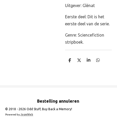
Uitgever: Glénat
Eerste deel: Dit is het
eerste deel van de serie.
Genre: Sciencefiction
stripboek.
D
D
S
D
e
e
h
e
l
e
a
l
e
l
r
e
n
e
n
Bestelling annuleren
© 2018 - 2026 Odd Stuff, Buy Back a Memory!
Powered by
JouwWeb