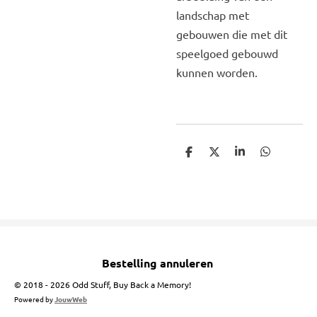
landschap met
gebouwen die met dit
speelgoed gebouwd
kunnen worden.
D
D
S
D
e
e
h
e
l
e
a
l
e
l
r
e
n
e
n
Bestelling annuleren
© 2018 - 2026 Odd Stuff, Buy Back a Memory!
Powered by
JouwWeb