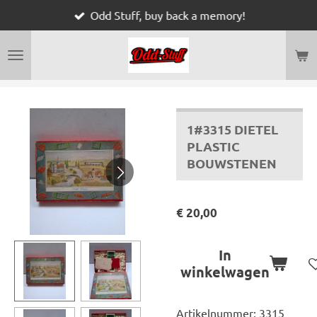
Odd Stuff, buy back a memory!
Ga
direct
naar
de
hoofdinhoud
1#3315 DIETEL
PLASTIC
BOUWSTENEN
€ 20,00
In
winkelwagen
Artikelnummer:
3315