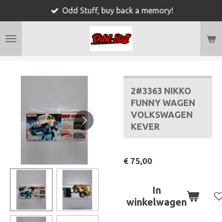
Odd Stuff, buy back a memory!
Ga
direct
naar
de
hoofdinhoud
2#3363 NIKKO
FUNNY WAGEN
VOLKSWAGEN
KEVER
€ 75,00
In
winkelwagen