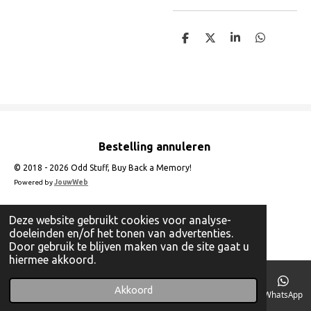
D
D
S
D
e
e
h
e
l
e
a
l
e
l
r
e
n
e
n
Bestelling annuleren
© 2018 - 2026 Odd Stuff, Buy Back a Memory!
Powered by
JouwWeb
Deze website gebruikt cookies voor analyse-
doeleinden en/of het tonen van advertenties.
Door gebruik te blijven maken van de site gaat u
hiermee akkoord.
Akkoord
E-mailadres
Telefoonnummer
Instagram
WhatsApp