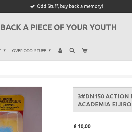
Odd Stuff, buy back a memory!
BACK A PIECE OF YOUR YOUTH
T
OVER ODD-STUFF
3#DN150 ACTION 
ACADEMIA EIJIRO
€ 10,00