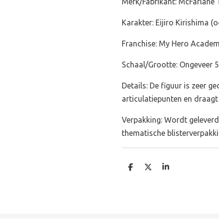
Merk/Fabrikant: McFarlane 
Karakter: Eijiro Kirishima (
Franchise: My Hero Academ
Schaal/Grootte: Ongeveer 5
Details: De figuur is zeer ge
articulatiepunten en draagt 
Verpakking: Wordt gelever
thematische blisterverpakk
D
D
S
e
e
h
l
e
a
e
l
r
n
e