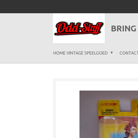
Ga
direct
naar
BRING
de
hoofdinhoud
HOME VINTAGE SPEELGOED
CONTAC