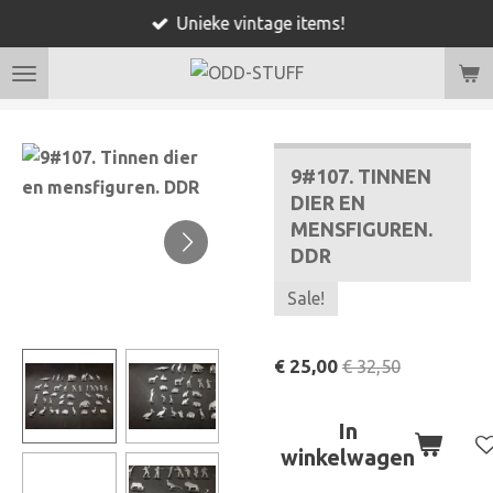
Unieke vintage items!
Ga
direct
naar
de
hoofdinhoud
9#107. TINNEN
DIER EN
MENSFIGUREN.
DDR
Sale!
€ 25,00
€ 32,50
In
winkelwagen