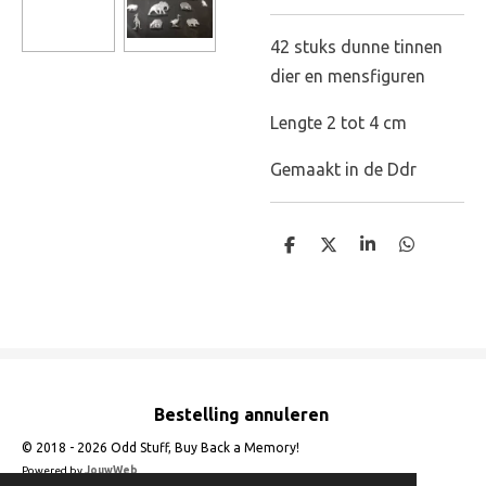
42 stuks dunne tinnen
dier en mensfiguren
Lengte 2 tot 4 cm
Gemaakt in de Ddr
D
D
S
D
e
e
h
e
l
e
a
l
e
l
r
e
n
e
n
Bestelling annuleren
© 2018 - 2026 Odd Stuff, Buy Back a Memory!
Powered by
JouwWeb