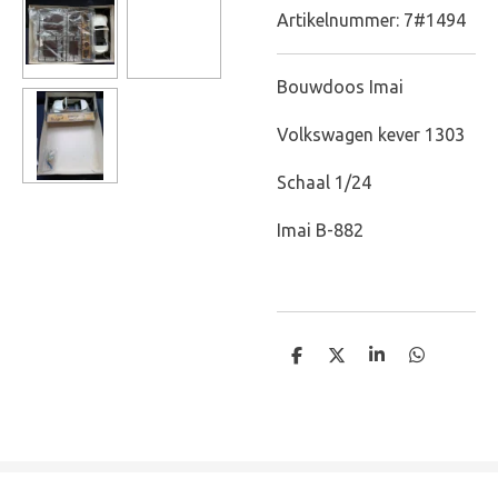
Artikelnummer:
7#1494
Bouwdoos Imai
Volkswagen kever 1303
Schaal 1/24
Imai B-882
D
D
S
D
e
e
h
e
l
e
a
l
e
l
r
e
n
e
n