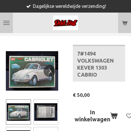
Dagelijkse wereldwijde verzending!
Ga
direct
naar
de
hoofdinhoud
7#1494
VOLKSWAGEN
KEVER 1303
CABRIO
€ 50,00
In
winkelwagen