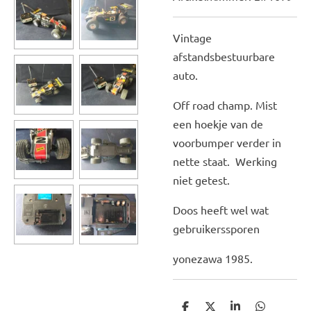
Vintage
afstandsbestuurbare
auto.
Off road champ. Mist
een hoekje van de
voorbumper verder in
nette staat. Werking
niet getest.
Doos heeft wel wat
gebruikerssporen
yonezawa 1985.
D
D
S
D