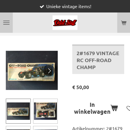
Unieke vintage items!
Ga
direct
naar
de
hoofdinhoud
2#1679 VINTAGE
RC OFF-ROAD
CHAMP
€ 50,00
In
winkelwagen
Artikelnummer:
2#1679