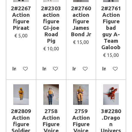
2#2267
2#2303
2#2760
2#2761
Action
action
action
Action
figure
figure
figure
Figure
Piraat
GI-joe
James
bad
Road
Bond Jr
guy A-
€ 5,00
Pig
Team
€ 15,00
Galoob
€ 10,00
€ 15,00
In winkelwagen
In winkelwagen
In winkelwagen
In winkelwa
2#2809
2758
2759
3#2280
Action
Action
Action
.Drago
figure
Figure
Figure
n
Soldier
Voice
Voice
Univers