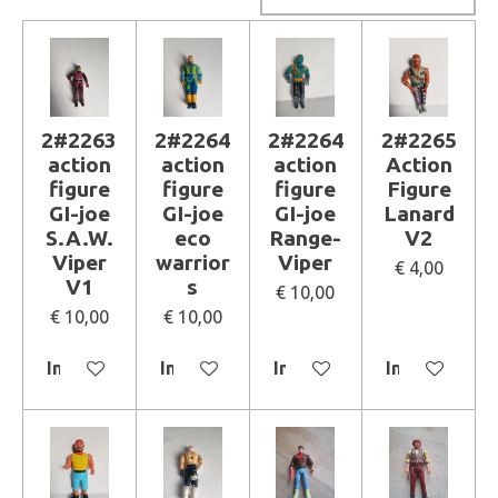
2#2263
2#2264
2#2264
2#2265
action
action
action
Action
figure
figure
figure
Figure
GI-joe
GI-joe
GI-joe
Lanard
S.A.W.
eco
Range-
V2
Viper
warrior
Viper
€ 4,00
V1
s
€ 10,00
€ 10,00
€ 10,00
In winkelwagen
In winkelwagen
In winkelwagen
In winkelwa