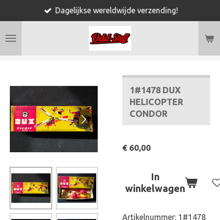
Dagelijkse wereldwijde verzending!
Ga
direct
naar
de
hoofdinhoud
1#1478 DUX
HELICOPTER
CONDOR
€ 60,00
In
winkelwagen
Artikelnummer:
1#1478