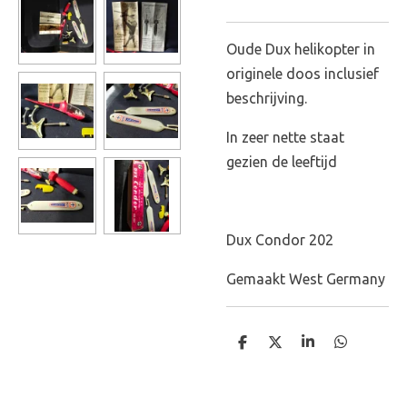
Oude Dux helikopter in
originele doos inclusief
beschrijving.
In zeer nette staat
gezien de leeftijd
Dux Condor 202
Gemaakt West Germany
D
D
S
D
e
e
h
e
l
e
a
l
e
l
r
e
n
e
n