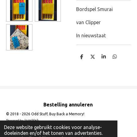
Bordspel Smurai
van Clipper
In nieuwstaat
D
D
S
D
e
e
h
e
l
e
a
l
e
l
r
e
n
e
n
Bestelling annuleren
© 2018 - 2026 Odd Stuff, Buy Back a Memory!
Powered by
JouwWeb
Deze website gebruikt cookies voor analyse-
doeleinden en/of het tonen van advertenties.