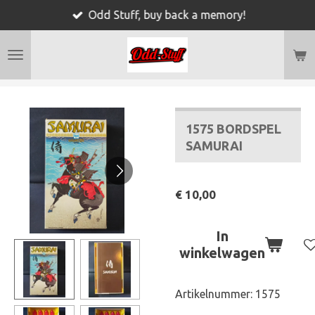
Odd Stuff, buy back a memory!
Ga
direct
naar
de
hoofdinhoud
1575 BORDSPEL
SAMURAI
€ 10,00
In
winkelwagen
Artikelnummer:
1575