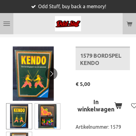
Odd Stuff, buy back a memory!
Ga
direct
naar
de
hoofdinhoud
1579 BORDSPEL
KENDO
€ 5,00
In
winkelwagen
Artikelnummer:
1579