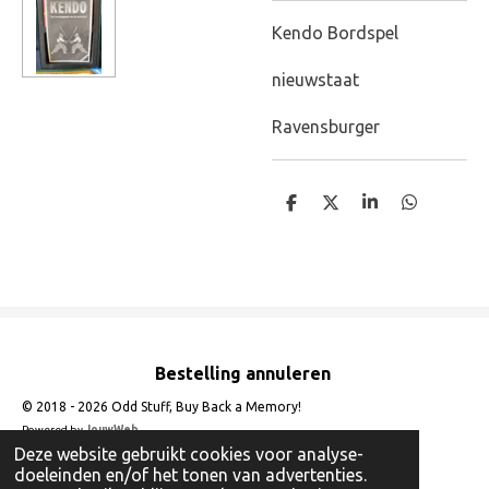
Kendo Bordspel
nieuwstaat
Ravensburger
D
D
S
D
e
e
h
e
l
e
a
l
e
l
r
e
n
e
n
Bestelling annuleren
© 2018 - 2026 Odd Stuff, Buy Back a Memory!
Powered by
JouwWeb
Deze website gebruikt cookies voor analyse-
doeleinden en/of het tonen van advertenties.