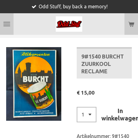
Odd Stuff, buy back a memory!
Ga
direct
naar
de
hoofdinhoud
9#1540 BURCHT
ZUURKOOL
RECLAME
€ 15,00
In
winkelwage
Artikelnummer:
9#1540