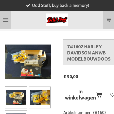
Odd Stuff, buy back a memory!
Ga
direct
naar
de
hoofdinhoud
7#1602 HARLEY
DAVIDSON ANWB
MODELBOUWDOOS
€ 30,00
In
winkelwagen
Artikelnummer:
7#1602