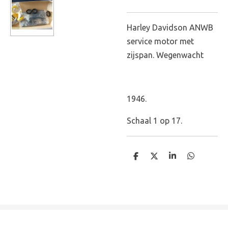
Harley Davidson ANWB
service motor met
zijspan. Wegenwacht
1946.
Schaal 1 op 17.
D
D
S
D
e
e
h
e
l
e
a
l
e
l
r
e
n
e
n