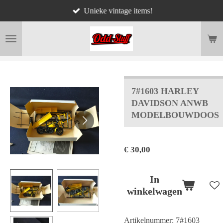
Unieke vintage items!
Ga
direct
naar
de
hoofdinhoud
7#1603 HARLEY
DAVIDSON ANWB
MODELBOUWDOOS
€ 30,00
In
winkelwagen
Artikelnummer:
7#1603