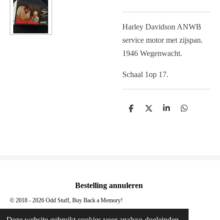
Harley Davidson ANWB
service motor met zijspan.
1946 Wegenwacht.
Schaal 1op 17.
D
D
S
D
e
e
h
e
l
e
a
l
e
l
r
e
n
e
n
Bestelling annuleren
© 2018 - 2026 Odd Stuff, Buy Back a Memory!
Powered by
JouwWeb
Deze website gebruikt cookies voor analyse-doeleinden