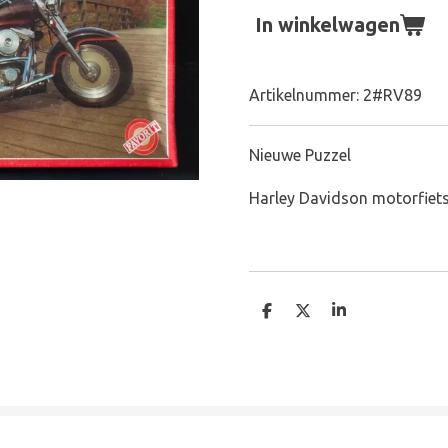
In winkelwagen
Artikelnummer:
2#RV89
Nieuwe Puzzel
Harley Davidson motorfiets
D
D
S
e
e
h
l
e
a
e
l
r
n
e