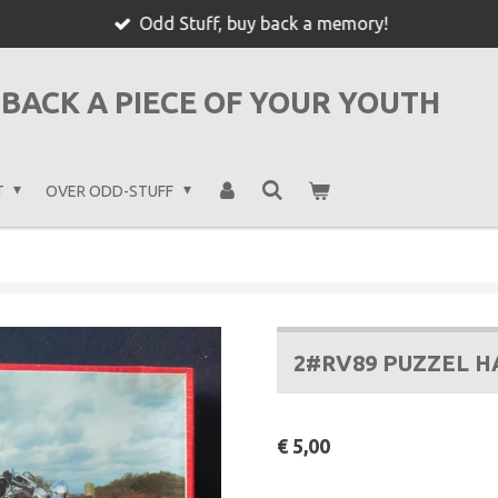
Odd Stuff, buy back a memory!
BACK A PIECE OF YOUR YOUTH
T
OVER ODD-STUFF
2#RV89 PUZZEL 
€ 5,00