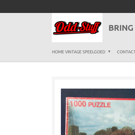
Ga
direct
naar
BRING
de
hoofdinhoud
HOME VINTAGE SPEELGOED
CONTAC