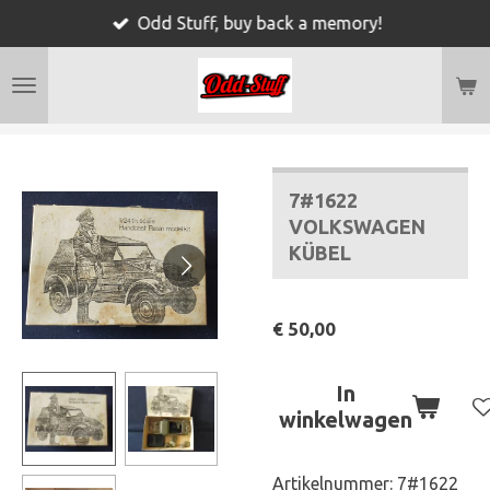
Odd Stuff, buy back a memory!
Ga
direct
naar
de
hoofdinhoud
7#1622
VOLKSWAGEN
KÜBEL
€ 50,00
In
winkelwagen
Artikelnummer:
7#1622