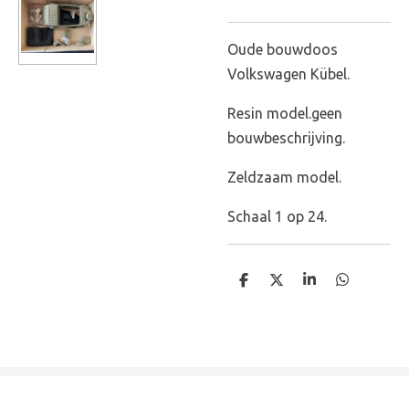
Oude bouwdoos
Volkswagen Kübel.
Resin model.geen
bouwbeschrijving.
Zeldzaam model.
Schaal 1 op 24.
D
D
S
D
e
e
h
e
l
e
a
l
e
l
r
e
n
e
n