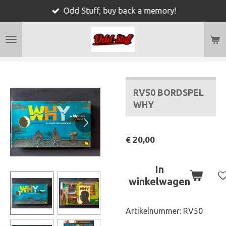
Odd Stuff, buy back a memory!
Ga
direct
naar
de
hoofdinhoud
RV50 BORDSPEL
WHY
€ 20,00
In
winkelwagen
Artikelnummer:
RV50