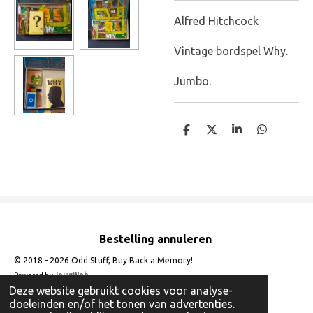
Alfred Hitchcock
Vintage bordspel Why.
Jumbo.
D
D
S
D
e
e
h
e
l
e
a
l
e
l
r
e
n
e
n
Bestelling annuleren
© 2018 - 2026 Odd Stuff, Buy Back a Memory!
Powered by
JouwWeb
Deze website gebruikt cookies voor analyse-
doeleinden en/of het tonen van advertenties.